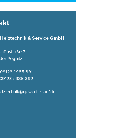
akt
s Heiztechnik & Service GmbH
nshöhstraße 7
der Pegnitz
 09123 / 985 891
: 09123 / 985 892
heiztechnik@gewerbe-lauf.de