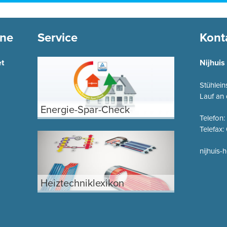
ine
Service
Kont
et
Nijhui
Stühlei
Lauf an 
Energie-Spar-Check
Telefon:
Telefax
nijhuis-
Heiztechniklexikon